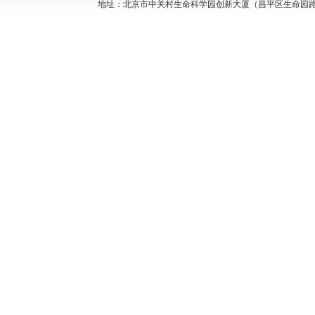
地址：北京市中关村生命科学园创新大厦（昌平区生命园路29号）D座